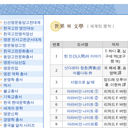
신선명문동양고전대계
한국고전 영인대보
한국고전명저정선
명문 진서고전군서대계
번호
도서명
저자
명문동양고전
한국고전문화총서
T. 하디 著, 심
1
한 인간(人間)의 이야기
구세 역(沈구
동양고전문화총서
世 역)
명문사상선집
싯다르타·청춘(靑春)은
H. 헤세 著, 송
명문전집
2
아름다워 外
영택 譯
명문 역학 총서
운명학 총서
앙드레 모루아
3
사랑으로 살 때
著, 이현하 譯
역서
불교총서
4
아라비안 나이트 ①
리처드 F. 버턴
기독교총서
5
아라비안 나이트 ②
리처드 F. 버턴
한국 현대문학총서
6
아라비안 나이트 ③
리처드 F. 버턴
세계의 문학
7
아라비안 나이트 ④
리처드 F. 버턴
명문신학
8
아라비안 나이트 ⑤
리처드 F. 버턴
경영학 총서
9
아라비안 나이트⑥
리처드 F. 버턴
중국을 알자 시리즈