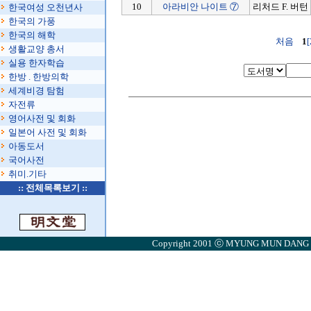
10
아라비안 나이트 ⑦
리처드 F. 버턴
한국여성 오천년사
한국의 가풍
한국의 해학
처음
1
[
생활교양 총서
실용 한자학습
한방 . 한방의학
세계비경 탐험
자전류
영어사전 및 회화
일본어 사전 및 회화
아동도서
국어사전
취미.기타
::
전체목록보기
::
Copyright 2001 ⓒ MYUNG MUN DANG . A