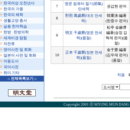
한국여성 오천년사
명문 컴퓨터 절기(節氣)
7
권갑현 편저
한국의 가풍
만세력
한국의 해학
對照 萬歲曆(대조 만세
韓重洙 編著
8
생활교양 총서
력)
(한중수 편저)
실용 한자학습
松亭 金赫濟
한방 . 한방의학
明文 千歲曆(명문 천세
編著(송정 김
9
세계비경 탐험
력)(품절)
혁제 편저)(품
절)
자전류
영어사전 및 회화
金于齋 編著
正本 千歲曆(정본 천세
10
(김우재 편저)
일본어 사전 및 회화
력)(품절)
(품절)
아동도서
국어사전
취미.기타
처음
::
전체목록보기
::
Copyright 2001 ⓒ MYUNG MUN DANG . A