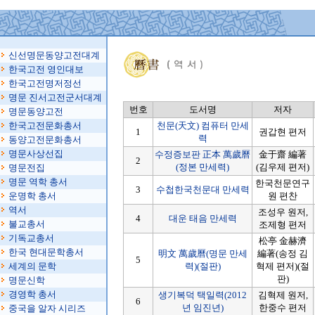
신선명문동양고전대계
한국고전 영인대보
한국고전명저정선
명문 진서고전군서대계
번호
도서명
저자
명문동양고전
한국고전문화총서
천문(天文) 컴퓨터 만세
1
권갑현 편저
력
동양고전문화총서
명문사상선집
수정증보판 正本 萬歲曆
金于齋 編著
2
(정본 만세력)
(김우제 편저)
명문전집
명문 역학 총서
한국천문연구
3
수첩한국천문대 만세력
운명학 총서
원 편찬
역서
조성우 원저,
4
대운 태음 만세력
불교총서
조제형 편저
기독교총서
松亭 金赫濟
한국 현대문학총서
明文 萬歲曆(명문 만세
編著(송정 김
5
세계의 문학
력)(절판)
혁제 편저)(절
판)
명문신학
경영학 총서
생기복덕 택일력(2012
김혁제 원저,
6
년 임진년)
한중수 편저
중국을 알자 시리즈