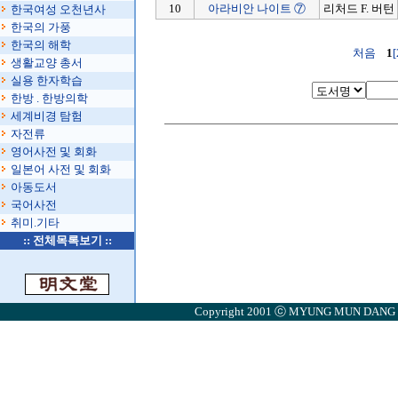
10
아라비안 나이트 ⑦
리처드 F. 버턴
한국여성 오천년사
한국의 가풍
한국의 해학
처음
1
[
생활교양 총서
실용 한자학습
한방 . 한방의학
세계비경 탐험
자전류
영어사전 및 회화
일본어 사전 및 회화
아동도서
국어사전
취미.기타
::
전체목록보기
::
Copyright 2001 ⓒ MYUNG MUN DANG . A