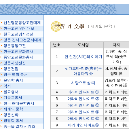
신선명문동양고전대계
한국고전 영인대보
한국고전명저정선
명문 진서고전군서대계
번호
도서명
저자
명문동양고전
한국고전문화총서
T. 하디 著, 심
1
한 인간(人間)의 이야기
구세 역(沈구
동양고전문화총서
世 역)
명문사상선집
싯다르타·청춘(靑春)은
H. 헤세 著, 송
명문전집
2
아름다워 外
영택 譯
명문 역학 총서
운명학 총서
앙드레 모루아
3
사랑으로 살 때
著, 이현하 譯
역서
불교총서
4
아라비안 나이트 ①
리처드 F. 버턴
기독교총서
5
아라비안 나이트 ②
리처드 F. 버턴
한국 현대문학총서
6
아라비안 나이트 ③
리처드 F. 버턴
세계의 문학
7
아라비안 나이트 ④
리처드 F. 버턴
명문신학
8
아라비안 나이트 ⑤
리처드 F. 버턴
경영학 총서
9
아라비안 나이트⑥
리처드 F. 버턴
중국을 알자 시리즈